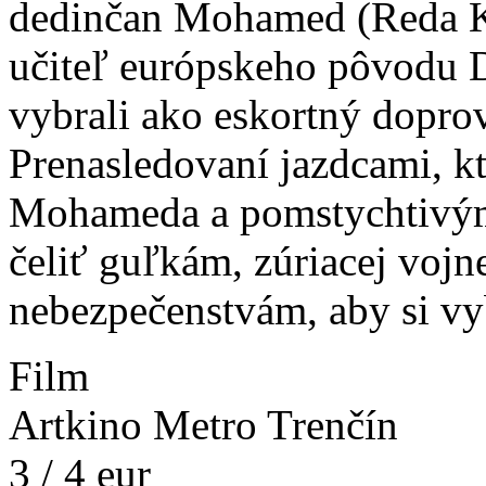
dedinčan Mohamed (Reda Ka
učiteľ európskeho pôvodu 
vybrali ako eskortný dopro
Prenasledovaní jazdcami, kt
Mohameda a pomstychtivým
čeliť guľkám, zúriacej vojn
nebezpečenstvám, aby si vy
Film
Artkino Metro Trenčín
3 / 4 eur