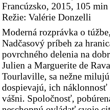
Francúzsko, 2015, 105 min
Režie: Valérie Donzelli
Moderná rozprávka o túžbe, v
Nadčasový príbeh za hranic
povrchného delenia na dobr
Julien a Marguerite de Raval
Tourlaville, sa nežne milujú
dospievajú, ich náklonnosť
vášni. Spoločnosť, pobúrená
neschopnú ovládať svoje cit