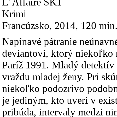
L’ Affaire SK1
Krimi
Francúzsko, 2014, 120 min., 
Napínavé pátranie neúnavn
deviantovi, ktorý niekoľko 
Paríž 1991. Mladý detektív 
vraždu mladej ženy. Pri sk
niekoľko podozrivo podobn
je jediným, kto uverí v exi
pribúda, intervaly medzi nim