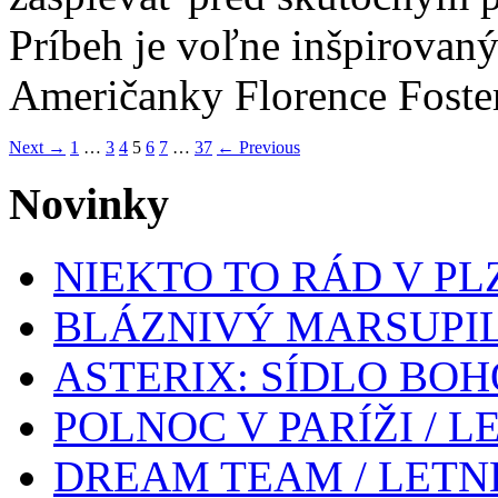
Príbeh je voľne inšpirova
Američanky Florence Foster
Next →
1
…
3
4
5
6
7
…
37
← Previous
Novinky
NIEKTO TO RÁD V PL
BLÁZNIVÝ MARSUPIL
ASTERIX: SÍDLO BOH
POLNOC V PARÍŽI / 
DREAM TEAM / LETN