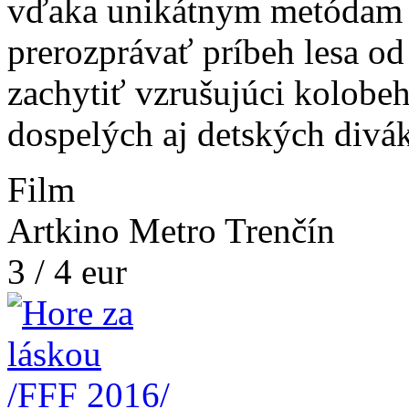
vďaka unikátnym metódam n
prerozprávať príbeh lesa od
zachytiť vzrušujúci kolobe
dospelých aj detských divá
Film
Artkino Metro Trenčín
3 / 4 eur