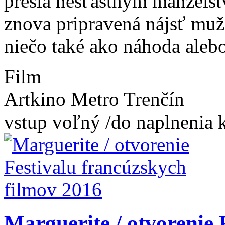
prešla nešťastným manžels
znova pripravená nájsť muža
niečo také ako náhoda alebo
Film
Artkino Metro Trenčín
vstup voľný /do naplnenia k
Marguerite / otvorenie 