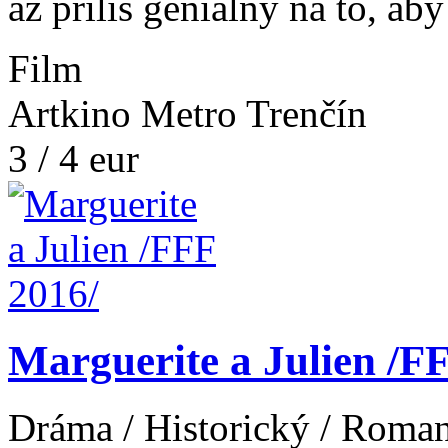
až príliš geniálny na to, ab
Film
Artkino Metro Trenčín
3 / 4 eur
Marguerite a Julien /F
Dráma / Historický / Roma