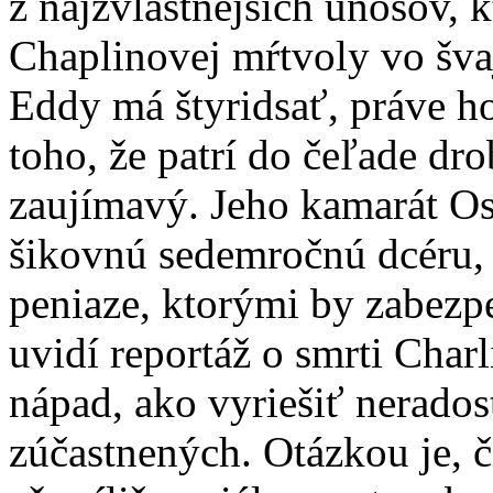
z najzvláštnejších únosov, k
Chaplinovej mŕtvoly vo šva
Eddy má štyridsať, práve ho
toho, že patrí do čeľade dro
zaujímavý. Jeho kamarát O
šikovnú sedemročnú dcéru, 
peniaze, ktorými by zabezpe
uvidí reportáž o smrti Char
nápad, ako vyriešiť nerado
zúčastnených. Otázkou je, č