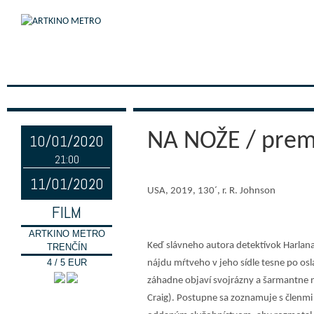
NA NOŽE / prem
10/01/2020
21:00
11/01/2020
USA, 2019, 130´, r. R. Johnson
FILM
ARTKINO METRO
Keď slávneho autora detektívok Harla
TRENČÍN
4 / 5 EUR
nájdu mŕtveho v jeho sídle tesne po osl
záhadne objaví svojrázny a šarmantne n
Craig). Postupne sa zoznamuje s členmi 