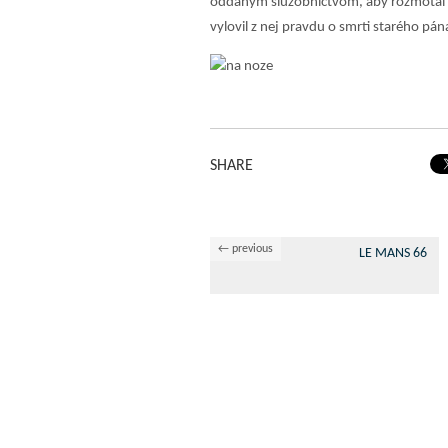
oddaným služobníctvom, aby rozmotal s
vylovil z nej pravdu o smrti starého pán
SHARE
← previous
LE MANS 66