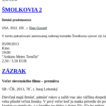
ŠMOLKOVIA 2
Detské predstavenie
USA, 2013, 105´, r
.
Raja Gosnell
V tomto pokračovaní animovanej rodinnej komédie Šmolkovia vytvorí zlý
05/09/2013
Kino
19:00
"Artkino Metro Trenčín"
2,50 / 3,50 EUR
ZÁZRAK
Večer slovenského filmu – premiéra
SR / ČR, 2013, 78´, r. Juraj Lehotský
Dievčatá majú štrnásť, pätnásť rokov a zažili viac ako väčšina dospelýc
veku pôsobí veľmi žensky. V prvý večer keď ju matka privedie do pol
ktorým sa stretávala, a u ktorého po úteku z domu žila. Ela ho miluje