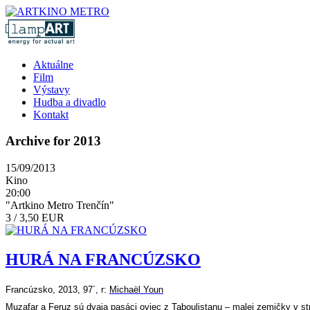
Aktuálne
Film
Výstavy
Hudba a divadlo
Kontakt
Archive for 2013
15/09/2013
Kino
20:00
"Artkino Metro Trenčín"
3 / 3,50 EUR
HURÁ NA FRANCÚZSKO
Francúzsko, 2013, 97´, r:
Michaël Youn
Muzafar a Feruz sú dvaja pasáci oviec z Taboulistanu – malej zemičky v str