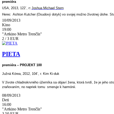
premiéra
USA, 2013, 122´, r
:
Joshua Michael Stern
Herec Ashton Kutcher (Osudový dotyk) vo svojej možno životnej úlohe. Stvá
10/09/2013
Kino
19:00
"Artkino Metro Trenčín"
2 / 3 EUR
PIETA
premiéra – PROJEKT 100
Južná Kórea, 2012, 104´, r. Kim Ki-duk
V živote chladnokrvného úžerníka sa objaví žena, ktorá tvrdí, že je jeho 
zraňovaním, no napriek tomu smeruje k harmónii.
08/09/2013
Deti
16:00
"Artkino Metro Trenčín"
3,50 EUR