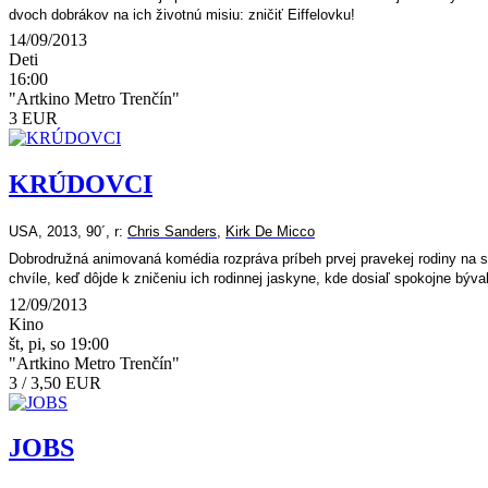
dvoch dobrákov na ich životnú misiu: zničiť Eiffelovku!
14/09/2013
Deti
16:00
"Artkino Metro Trenčín"
3 EUR
KRÚDOVCI
USA, 2013, 90´, r:
Chris Sanders
,
Kirk De Micco
Dobrodružná animovaná komédia rozpráva príbeh prvej pravekej rodiny na svet
chvíle, keď dôjde k zničeniu ich rodinnej jaskyne, kde dosiaľ spokojne býval
12/09/2013
Kino
št, pi, so 19:00
"Artkino Metro Trenčín"
3 / 3,50 EUR
JOBS