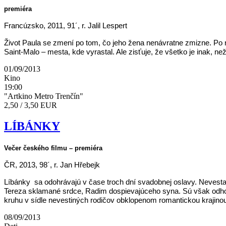
premiéra
Francúzsko, 2011, 91´, r. Jalil Lespert
Život Paula se zmení po tom, čo jeho žena nenávratne zmizne. Po 
Saint-Malo – mesta, kde vyrastal. Ale zisťuje, že všetko je inak, n
01/09/2013
Kino
19:00
"Artkino Metro Trenčín"
2,50 / 3,50 EUR
LÍBÁNKY
Večer českého filmu – premiéra
ČR, 2013, 98´, r. Jan Hřebejk
Líbánky sa odohrávajú v čase troch dní svadobnej oslavy. Nevesta 
Tereza sklamané srdce, Radim dospievajúceho syna. Sú však odhodla
kruhu v sídle nevestiných rodičov obklopenom romantickou krajin
08/09/2013