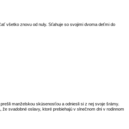
ačať všetko znovu od nuly. Sťahuje so svojimi dvoma deťmi do
prešli manželskou skúsenosťou a odniesli si z nej svoje šrámy.
, že svadobné oslavy, ktoré prebiehajú v slnečnom dni v rodinnom