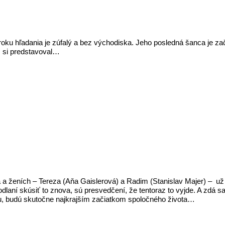
roku hľadania je zúfalý a bez východiska. Jeho posledná šanca je z
ež si predstavoval…
a ženích – Tereza (Aňa Gaislerová) a Radim (Stanislav Majer) – už 
ní skúsiť to znova, sú presvedčení, že tentoraz to vyjde. A zdá sa
ou, budú skutočne najkrajším začiatkom spoločného života…