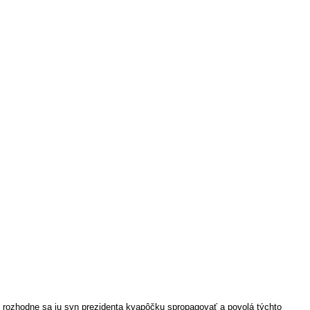
l, rozhodne sa ju syn prezidenta kvapôčku spropagovať a povolá týchto