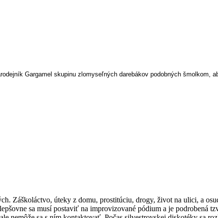
 čarodejník Gargamel skupinu zlomyseľných darebákov podobných šmolkom, 
h. Záškoláctvo, úteky z domu, prostitúciu, drogy, život na ulici, a osud
epšovne sa musí postaviť na improvizované pódium a je podrobená tzv. 
, ale nemôže sa s ním kontaktovať. Počas silvestrovskej diskotéky sa ro