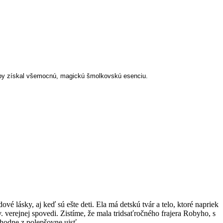
aby získal všemocnú, magickú šmolkovskú esenciu.
ové lásky, aj keď sú ešte deti. Ela má detskú tvár a telo, ktoré napriek
verejnej spovedi. Zistíme, že mala tridsaťročného frajera Robyho, s
zhodne z polepšovne ujsť.