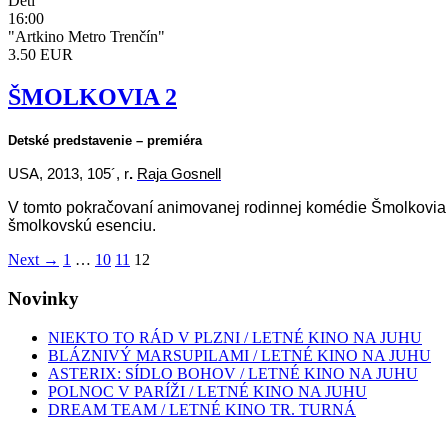
Deti
16:00
"Artkino Metro Trenčín"
3.50 EUR
ŠMOLKOVIA 2
Detské predstavenie – premiéra
USA, 2013, 105´, r
.
Raja Gosnell
V tomto pokračovaní animovanej rodinnej komédie Šmolkovia
šmolkovskú esenciu.
Next →
1
…
10
11
12
Novinky
NIEKTO TO RÁD V PLZNI / LETNÉ KINO NA JUHU
BLÁZNIVÝ MARSUPILAMI / LETNÉ KINO NA JUHU
ASTERIX: SÍDLO BOHOV / LETNÉ KINO NA JUHU
POLNOC V PARÍŽI / LETNÉ KINO NA JUHU
DREAM TEAM / LETNÉ KINO TR. TURNÁ