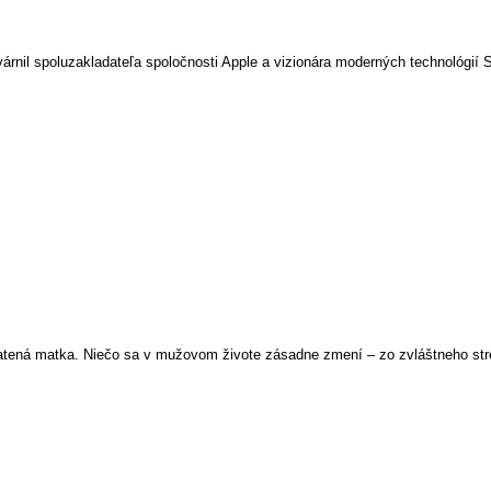
rnil spoluzakladateľa spoločnosti Apple a vizionára moderných technológií 
stratená matka. Niečo sa v mužovom živote zásadne zmení – zo zvláštneho st