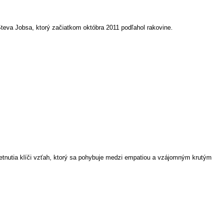
Steva Jobsa, ktorý začiatkom októbra 2011 podľahol rakovine.
retnutia klíči vzťah, ktorý sa pohybuje medzi empatiou a vzájomným krutým