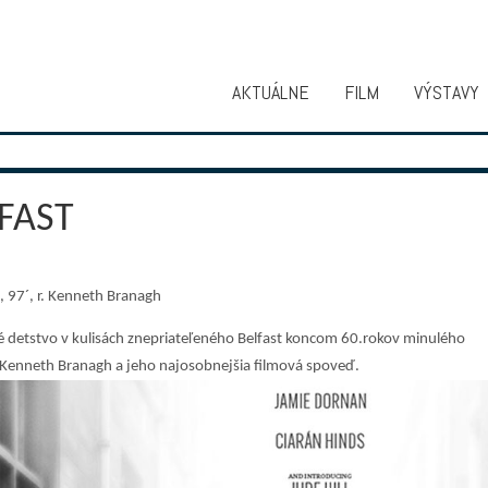
AKTUÁLNE
FILM
VÝSTAVY
FAST
 97´, r. Kenneth Branagh
 detstvo v kulisách znepriateľeného Belfast koncom 60.rokov minulého
. Kenneth Branagh a jeho najosobnejšia filmová spoveď.