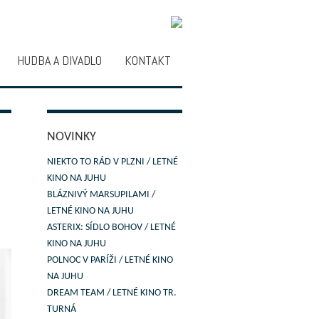
HUDBA A DIVADLO
KONTAKT
NOVINKY
NIEKTO TO RÁD V PLZNI / LETNÉ
KINO NA JUHU
BLÁZNIVÝ MARSUPILAMI /
LETNÉ KINO NA JUHU
ASTERIX: SÍDLO BOHOV / LETNÉ
KINO NA JUHU
POLNOC V PARÍŽI / LETNÉ KINO
NA JUHU
DREAM TEAM / LETNÉ KINO TR.
TURNÁ