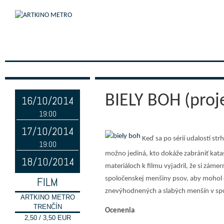
BIELY BOH (proj
16/10/2014
19:00
17/10/2014
Keď sa po sérií udalostí str
19:00
možno jediná, kto dokáže zabrániť kata
18/10/2014
materiáloch k filmu vyjadril, že si záme
FILM
spoločenskej menšiny psov, aby mohol o
znevýhodnených a slabých menšín v spol
ARTKINO METRO
TRENČÍN
Ocenenia
2,50 / 3,50 EUR