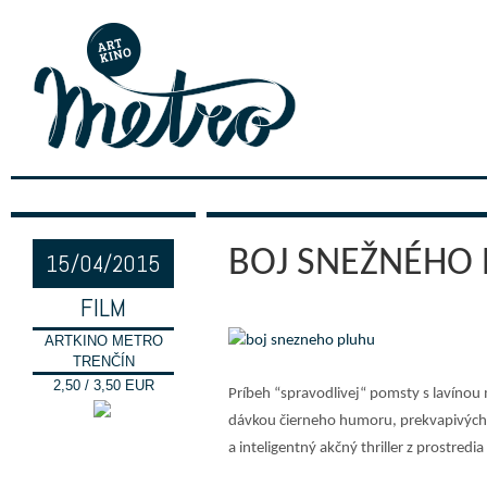
BOJ SNEŽNÉHO 
15/04/2015
FILM
ARTKINO METRO
TRENČÍN
2,50 / 3,50 EUR
Príbeh “spravodlivej“ pomsty s lavínou 
dávkou čierneho humoru, prekvapivých z
a inteligentný akčný thriller z prostred