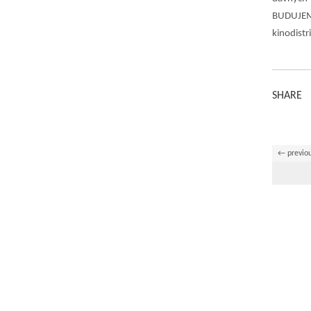
BUDUJEME
kinodistr
SHARE
← previo