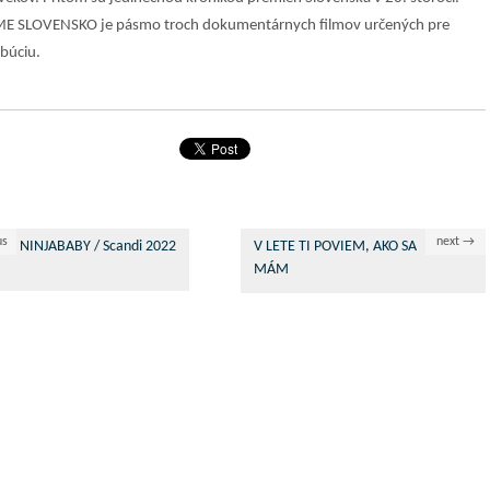
 SLOVENSKO je pásmo troch dokumentárnych filmov určených pre
ibúciu.
us
next →
NINJABABY / Scandi 2022
V LETE TI POVIEM, AKO SA
MÁM