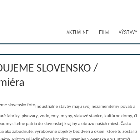
AKTUÁLNE
FILM
VÝSTAVY
UJEME SLOVENSKO /
miéra
Industriálne stavby majú svoj nezameniteľný pôvab a
taré fabriky, pivovary, vodojemy, mlyny, vlakové stanice, kultúrne domy, či
odmysliteľne patria do slovenskej krajiny a obrazu našich miest. Často
ia ako zabudnuté, vyrabované objekty bez dverí a okien, ktoré tu zostali z
ekov. Pritom sú jedinečnou kronikou premien Slovenska v 20. storočí.