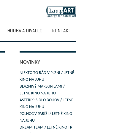
HUDBA A DIVADLO
KONTAKT
NOVINKY
NIEKTO TO RÁD V PLZNI / LETNÉ
KINO NA JUHU
BLÁZNIVÝ MARSUPILAMI /
LETNÉ KINO NA JUHU
ASTERIX: SÍDLO BOHOV / LETNÉ
KINO NA JUHU
POLNOC V PARÍŽI / LETNÉ KINO
NA JUHU
DREAM TEAM / LETNÉ KINO TR.