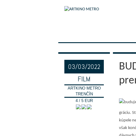
BUD
03/03/2022
FILM
pre
ARTKINO METRO
TRENČÍN
4 / 5 EUR
gráciu. S
kúpele ne
však konč
dávnych v