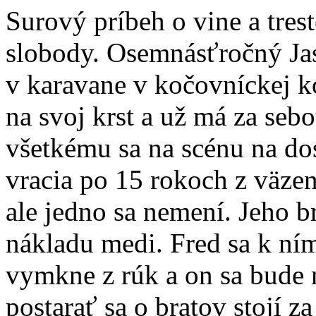
Surový príbeh o vine a trest
slobody. Osemnásťročný Jas
v karavane v kočovníckej ko
na svoj krst a už má za se
všetkému sa na scénu na dos
vracia po 15 rokoch z väze
ale jedno sa nemení. Jeho b
nákladu medi. Fred sa k ním
vymkne z rúk a on sa bude 
postarať sa o bratov stojí z