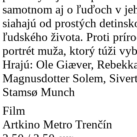
samotnom aj o ľuďoch v jeho
siahajú od prostých detinsk
ľudského života. Proti prír
portrét muža, ktorý túži vy
Hrajú: Ole Giæver, Rebekk
Magnusdotter Solem, Siver
Stamsø Munch
Film
Artkino Metro Trenčín