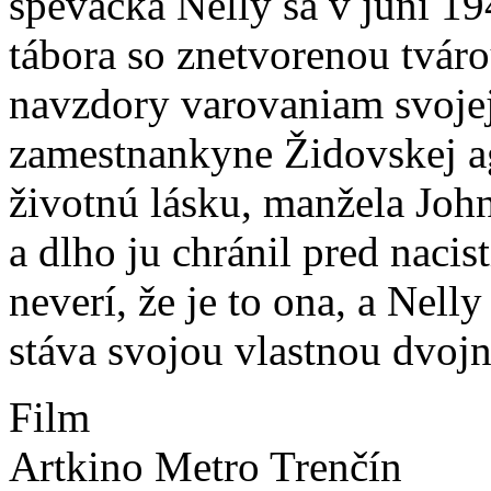
speváčka Nelly sa v júni 1
tábora so znetvorenou tvárou
navzdory varovaniam svoje
zamestnankyne Židovskej a
životnú lásku, manžela John
a dlho ju chránil pred nac
neverí, že je to ona, a Nell
stáva svojou vlastnou dvoj
Film
Artkino Metro Trenčín