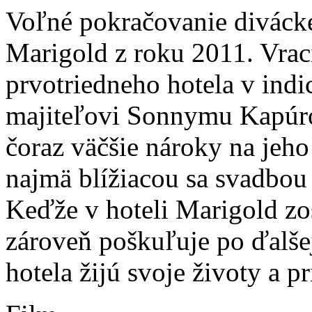
Voľné pokračovanie divácke
Marigold z roku 2011. Vrac
prvotriedneho hotela v ind
majiteľovi Sonnymu Kapúrov
čoraz väčšie nároky na jeho
najmä blížiacou sa svadbou
Keďže v hoteli Marigold zos
zároveň poškuľuje po ďalšej
hotela žijú svoje životy a 