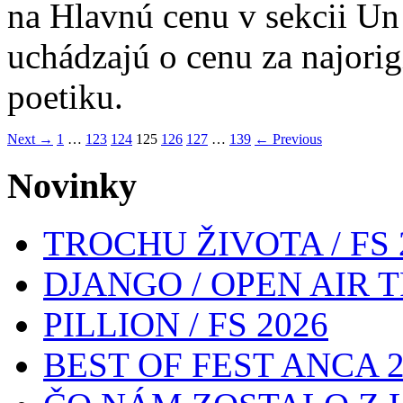
na Hlavnú cenu v sekcii Un 
uchádzajú o cenu za najori
poetiku.
Next →
1
…
123
124
125
126
127
…
139
← Previous
Novinky
TROCHU ŽIVOTA / FS 
DJANGO / OPEN AIR T
PILLION / FS 2026
BEST OF FEST ANCA 2