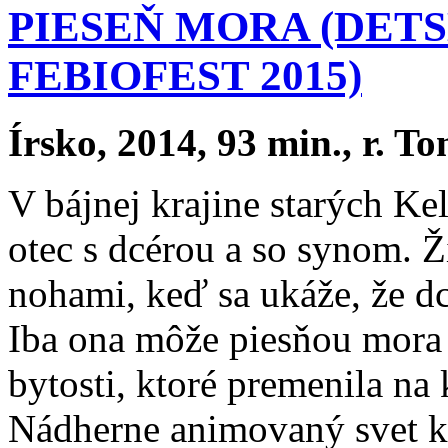
PIESEŇ MORA (DETS
FEBIOFEST 2015)
Írsko, 2014, 93 min., r. 
V bájnej krajine starých K
otec s dcérou a so synom. Ži
nohami, keď sa ukáže, že dcé
Iba ona môže piesňou mora 
bytosti, ktoré premenila n
Nádherne animovaný svet k