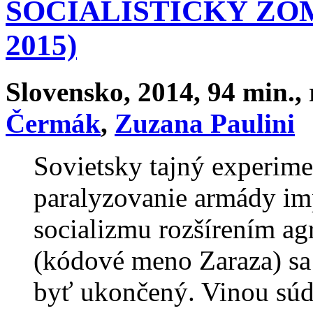
SOCIALISTICKÝ ZO
2015)
Slovensko, 2014, 94 min., 
Čermák
,
Zuzana Paulini
Sovietsky tajný experimen
paralyzovanie armády imp
socializmu rozšírením ag
(kódové meno Zaraza) sa
byť ukončený. Vinou súd