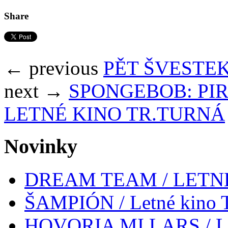
Share
← previous
PĚT ŠVESTEK 
next →
SPONGEBOB: PI
LETNÉ KINO TR.TURNÁ
Novinky
DREAM TEAM / LETN
ŠAMPIÓN / Letné kino Tr
HOVORIA MI LARS / Letn