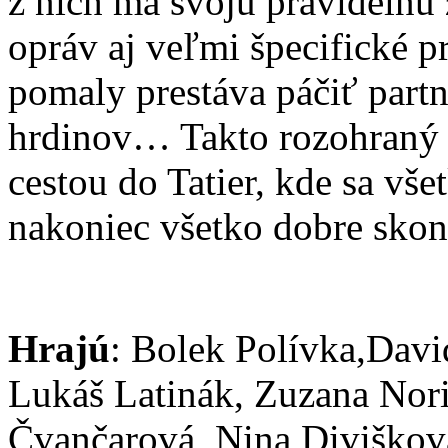
z nich má svoju pravidelnú 
opráv aj veľmi špecifické pr
pomaly prestáva páčiť par
hrdinov… Takto rozohraný 
cestou do Tatier, kde sa vš
nakoniec všetko dobre skon
Hrajú
: Bolek Polívka,Dav
Lukáš Latinák, Zuzana Nor
Čvančarová, Nina Diviškov