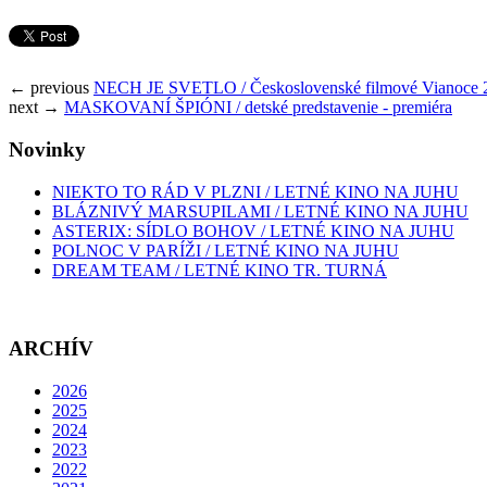
← previous
NECH JE SVETLO / Československé filmové Vianoce 
next →
MASKOVANÍ ŠPIÓNI / detské predstavenie - premiéra
Novinky
NIEKTO TO RÁD V PLZNI / LETNÉ KINO NA JUHU
BLÁZNIVÝ MARSUPILAMI / LETNÉ KINO NA JUHU
ASTERIX: SÍDLO BOHOV / LETNÉ KINO NA JUHU
POLNOC V PARÍŽI / LETNÉ KINO NA JUHU
DREAM TEAM / LETNÉ KINO TR. TURNÁ
ARCHÍV
2026
2025
2024
2023
2022