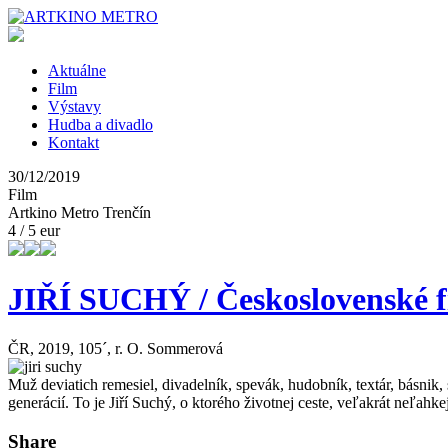
Aktuálne
Film
Výstavy
Hudba a divadlo
Kontakt
30/12/2019
Film
Artkino Metro Trenčín
4 / 5 eur
JIŘÍ SUCHÝ / Československé f
ČR, 2019, 105´, r. O. Sommerová
Muž deviatich remesiel, divadelník, spevák, hudobník, textár, básnik,
generácií. To je Jiří Suchý, o ktorého životnej ceste, veľakrát neľa
Share