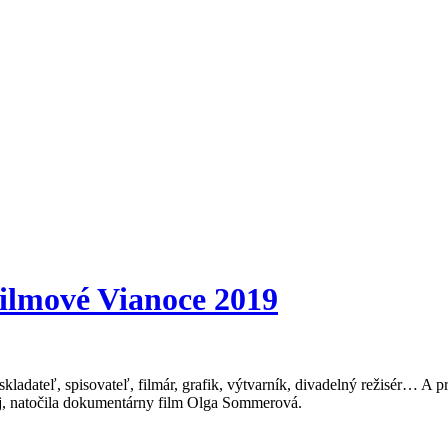
ilmové Vianoce 2019
 skladateľ, spisovateľ, filmár, grafik, výtvarník, divadelný režisér… A
hkej, natočila dokumentárny film Olga Sommerová.