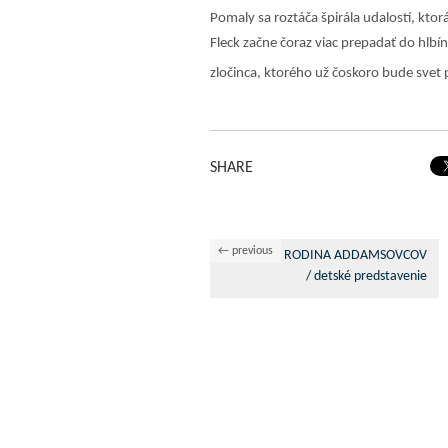
Pomaly sa roztáča špirála udalostí, kto
Fleck začne čoraz viac prepadať do hlbí
zločinca, ktorého už čoskoro bude sve
SHARE
← previous
RODINA ADDAMSOVCOV
/ detské predstavenie