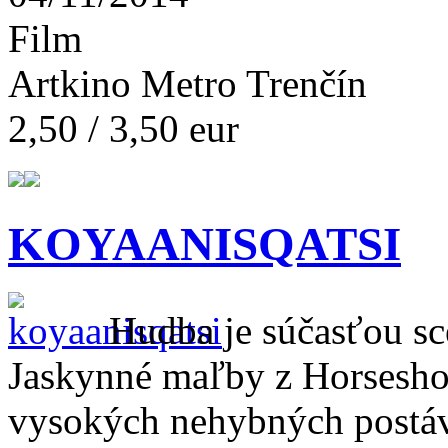
Film
Artkino Metro Trenčín
2,50 / 3,50 eur
KOYAANISQATSI
Hudba je súčasťou sce
Jaskynné maľby z Horsesho
vysokých nehybných postáv,