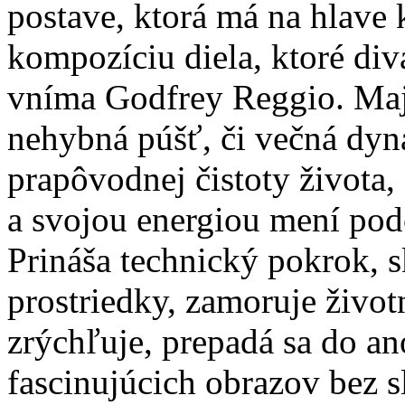
postave, ktorá má na hlave 
kompozíciu diela, ktoré div
vníma Godfrey Reggio. Maje
nehybná púšť, či večná dyn
prapôvodnej čistoty života,
a svojou energiou mení podo
Prináša technický pokrok, sk
prostriedky, zamoruje životn
zrýchľuje, prepadá sa do a
fascinujúcich obrazov bez 