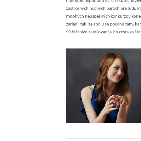
náhodou nepodobá na ich skutočné živo
zastrčených nočných baroch pre ľudí, k
mnohých neúspešných konkurzov konečn
zariadil tak, že spolu sa posunú tam, k
Sú bláznivo zamilovaní a ich cesta za šť