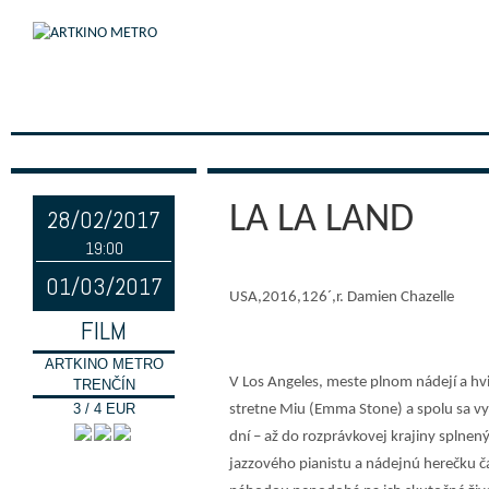
LA LA LAND
28/02/2017
19:00
01/03/2017
USA,2016,126´,r. Damien Chazelle
FILM
ARTKINO METRO
V Los Angeles, meste plnom nádejí a hv
TRENČÍN
3 / 4 EUR
stretne Miu (Emma Stone) a spolu sa vy
dní – až do rozprávkovej krajiny spln
jazzového pianistu a nádejnú herečku č