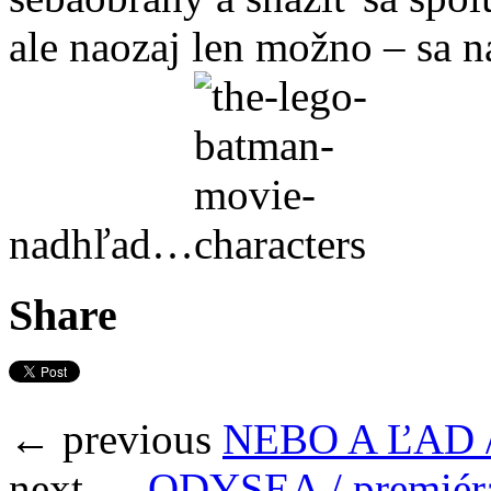
ale naozaj len možno – sa n
nadhľad…
Share
← previous
NEBO A ĽAD /
next →
ODYSEA / premiér