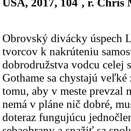
USA, 2017, 104´, r. Chri
Obrovský divácky úspech 
tvorcov k nakrúteniu samo
dobrodružstva vodcu celej
Gothame sa chystajú veľké
tomu, aby v meste prevzal 
nemá v pláne nič dobré, mu
doteraz fungujúcu jednočle
sebaobrany a snažiť sa spol