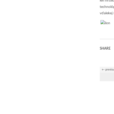
len hŕst
technológ
vďalekej I
SHARE
← previo