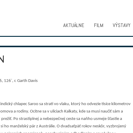
AKTUÁLNE
FILM
VÝSTAVY
N
 126´, r. Garth Davis
indický chlapec Saroo sa stratí vo vlaku, ktorý ho odvezie tisíce kilometrov
omova a rodiny. Ocitne sa v uliciach Kalkaty, kde sa musí naučiť sám a
prežiť. Po strastiplnej a nebezpečnej ceste sa naňho usmeje šťastie a
si ho manželský pár z Austrálie. O dvadsaťpäť rokov neskôr, vyzbrojený