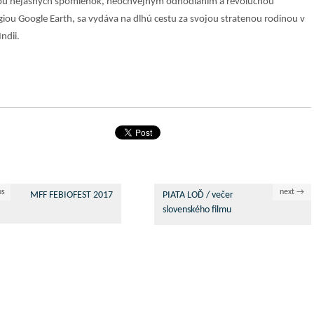
kou nejasných spomienok, neochvejným odhodlaním a revolučnou
iou Google Earth, sa vydáva na dlhú cestu za svojou stratenou rodinou v
ndii.
us
next →
MFF FEBIOFEST 2017
PIATA LOĎ / večer
slovenského filmu