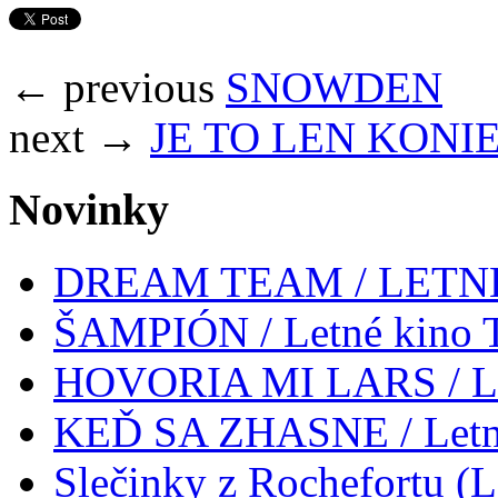
← previous
SNOWDEN
next →
JE TO LEN KONIEC
Novinky
DREAM TEAM / LETN
ŠAMPIÓN / Letné kino Tr
HOVORIA MI LARS / Letn
KEĎ SA ZHASNE / Letné
Slečinky z Rochefortu (L