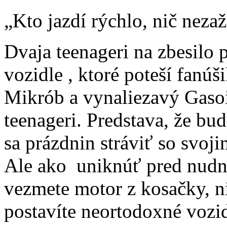
„Kto jazdí rýchlo, nič nezaž
Dvaja teenageri na zbesilo 
vozidle , ktoré poteší fanú
Mikrób a vynaliezavý Gasoi
teenageri. Predstava, že bu
sa prázdnin stráviť so svoj
Ale ako uniknúť pred nudno
vezmete motor z kosačky, n
postavíte neortodoxné vozi