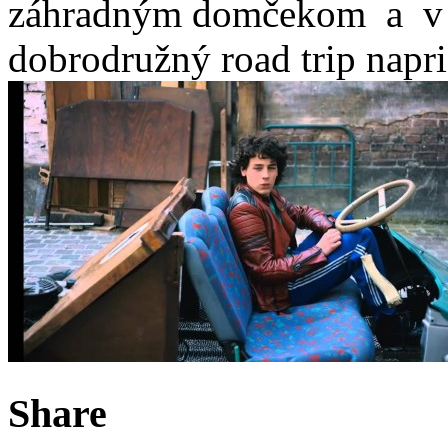
záhradným domčekom a v ň
dobrodružný road trip napr
Share