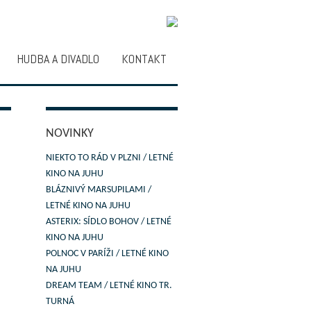
HUDBA A DIVADLO
KONTAKT
NOVINKY
NIEKTO TO RÁD V PLZNI / LETNÉ
KINO NA JUHU
BLÁZNIVÝ MARSUPILAMI /
LETNÉ KINO NA JUHU
ASTERIX: SÍDLO BOHOV / LETNÉ
KINO NA JUHU
POLNOC V PARÍŽI / LETNÉ KINO
NA JUHU
DREAM TEAM / LETNÉ KINO TR.
TURNÁ