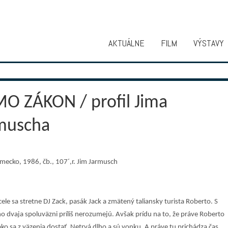
AKTUÁLNE
FILM
VÝSTAVY
O ZÁKON / profil Jima
muscha
mecko, 1986, čb., 107´,r. Jim Jarmusch
cele sa stretne DJ Zack, pasák Jack a zmätený taliansky turista Roberto. S
ho dvaja spoluväzni príliš nerozumejú. Avšak prídu na to, že práve Roberto
ko sa z väzenia dostať. Netrvá dlho a sú vonku. A práve tu prichádza čas,