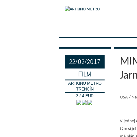
MIM
22/02/2017
FILM
Jar
ARTKINO METRO
TRENČÍN
3 / 4 EUR
USA / Ne
V jednej 
tým si je
má plán a