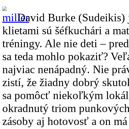
David Burke (Sudeikis) 
klietami sú šéfkuchári a ma
tréningy. Ale nie deti – pre
sa teda mohlo pokaziť? Veľa
najviac nenápadný. Nie pr
zistí, že žiadny dobrý skut
sa pomôcť niekoľkým loká
okradnutý triom punkovýc
zásoby aj hotovosť a on má