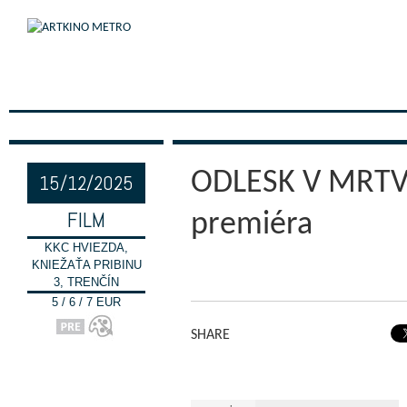
ODLESK V MRT
15/12/2025
FILM
premiéra
KKC HVIEZDA,
KNIEŽAŤA PRIBINU
3, TRENČÍN
5 / 6 / 7 EUR
SHARE