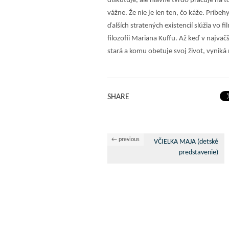
diskutuje, ale hlavne tvrdo pracuje na t
vážne. Že nie je len ten, čo káže. Príbe
ďalších stratených existencií slúžia vo fi
filozofii Mariana Kuffu. Až keď v najväč
stará a komu obetuje svoj život, vyniká
SHARE
← previous
VČIELKA MAJA (detské
predstavenie)