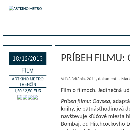
PRÍBEH FILMU: 
18/12/2013
FILM
ARTKINO METRO
Veľká Británia, 2011, dokument, r. Mar
TRENČÍN
Film o filmoch. Jedinečná ud
1,50 / 2,50 EUR
Príbeh filmu: Odysea
, adapt
knihy, je pätnásťhodinová 
navštevuje kľúčové miesta h
Bombaj, od Hitchcockovho L