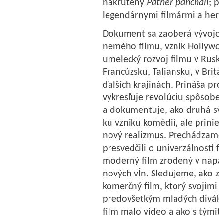
nakrútený
Pather panchali
; 
legendárnymi filmármi a her
Dokument sa zaoberá vývojom
nemého filmu, vznik Hollyw
umelecký rozvoj filmu v Rus
Francúzsku, Taliansku, v Brit
ďalších krajinách. Prináša pr
vykresľuje revolúciu spôso
a dokumentuje, ako druhá s
ku vzniku komédií, ale prinie
nový realizmus. Prechádzame
presvedčili o univerzálnosti
moderný film zrodený v napät
nových vĺn. Sledujeme, ako 
komerčný film, ktorý svojim
predovšetkým mladých divák
film malo video a ako s tými