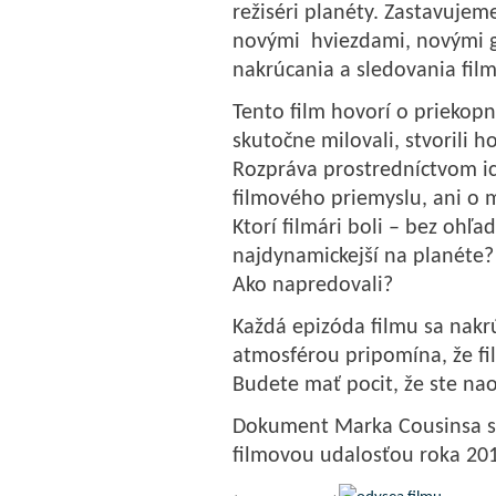
režiséri planéty. Zastavujem
novými hviezdami, novými 
nakrúcania a sledovania film
Tento film hovorí o priekopn
skutočne milovali, stvorili h
Rozpráva prostredníctvom ic
filmového priemyslu, ani o m
Ktorí filmári boli – bez ohľ
najdynamickejší na planéte?
Ako napredovali?
Každá epizóda filmu sa nakrú
atmosférou pripomína, že fil
Budete mať pocit, že ste naoz
Dokument Marka Cousinsa sa 
filmovou udalosťou roka 20