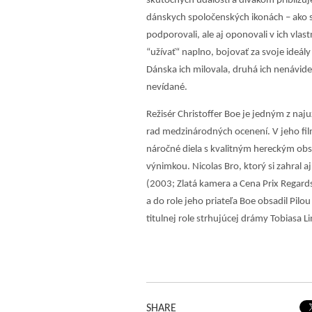
skutočných udalostí a divákom približu
dánskych spoločenských ikonách – ako sa
podporovali, ale aj oponovali v ich vlas
“užívať“ naplno, bojovať za svoje ideály
Dánska ich milovala, druhá ich nenávid
nevídané.
Režisér Christoffer Boe je jedným z naju
rad medzinárodných ocenení. V jeho fi
náročné diela s kvalitným hereckým obs
výnimkou. Nicolas Bro, ktorý si zahral 
(2003; Zlatá kamera a Cena Prix Regard
a do role jeho priateľa Boe obsadil Pilo
titulnej role strhujúcej drámy Tobiasa
SHARE