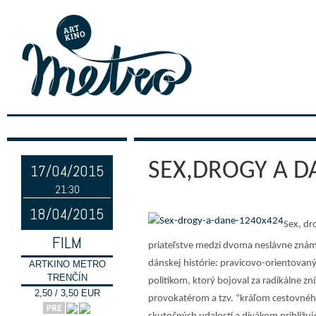
SEX,DROGY A D
17/04/2015
21:30
18/04/2015
Sex, dr
FILM
priateľstve medzi dvoma neslávne zná
dánskej histórie: pravicovo-orientova
ARTKINO METRO
TRENČÍN
politikom, ktorý bojoval za radikálne z
2,50 / 3,50 EUR
provokatérom a tzv. “kráľom cestovnéh