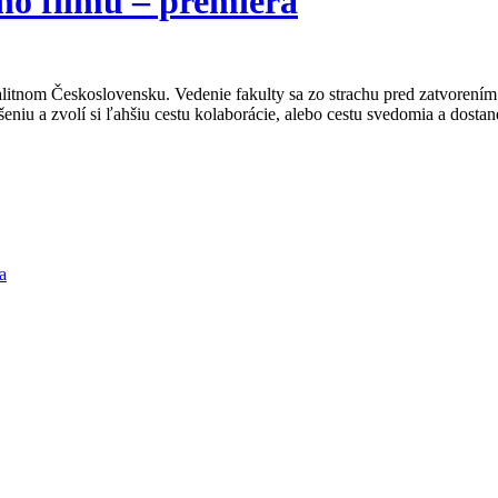
o filmu – premiéra
otalitnom Československu. Vedenie fakulty sa zo strachu pred zatvoren
u a zvolí si ľahšiu cestu kolaborácie, alebo cestu svedomia a dostan
a