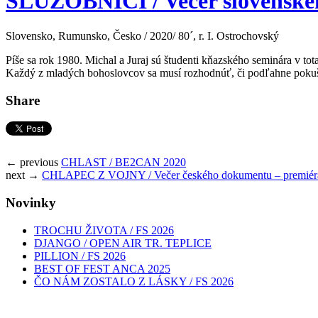
SLUŽOBNÍCI / Večer slovenskéh
Slovensko, Rumunsko, Česko / 2020/ 80´, r. I. Ostrochovský
Píše sa rok 1980. Michal a Juraj sú študenti kňazského seminára v t
Každý z mladých bohoslovcov sa musí rozhodnúť, či podľahne pokušeni
Share
← previous
CHLAST / BE2CAN 2020
next →
CHLAPEC Z VOJNY / Večer českého dokumentu – premiér
Novinky
TROCHU ŽIVOTA / FS 2026
DJANGO / OPEN AIR TR. TEPLICE
PILLION / FS 2026
BEST OF FEST ANCA 2025
ČO NÁM ZOSTALO Z LÁSKY / FS 2026