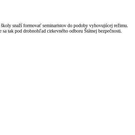
ím školy snaží formovať seminaristov do podoby vyhovujúcej režimu.
e sa tak pod drobnohľad cirkevného odboru Štátnej bezpečnosti.