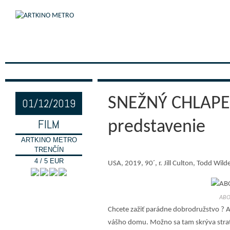
SNEŽNÝ CHLAPEC
01/12/2019
FILM
predstavenie
ARTKINO METRO
TRENČÍN
4 / 5 EUR
USA, 2019, 90´, r. Jill Culton, Todd Wil
ABO
Chcete zažiť parádne dobrodružstvo ? A
vášho domu. Možno sa tam skrýva strate