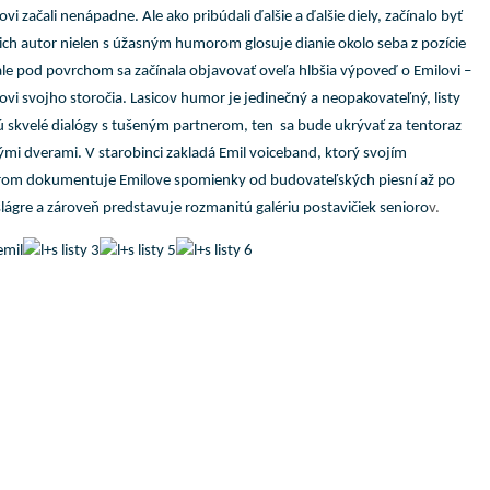
lovi začali nenápadne. Ale ako pribúdali ďalšie a ďalšie diely, začínalo byť
 ich autor nielen s úžasným humorom glosuje dianie okolo seba z pozície
ale pod povrchom sa začínala objavovať oveľa hlbšia výpoveď o Emilovi –
i svojho storočia. Lasicov humor je jedinečný a neopakovateľný, listy
ú skvelé dialógy s tušeným partnerom, ten sa bude ukrývať za tentoraz
mi dverami. V starobinci zakladá Emil voiceband, ktorý svojím
rom dokumentuje Emilove spomienky od budovateľských piesní až po
lágre a zároveň predstavuje rozmanitú galériu postavičiek senioro
v.