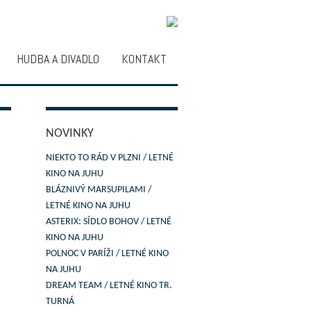
HUDBA A DIVADLO
KONTAKT
NOVINKY
NIEKTO TO RÁD V PLZNI / LETNÉ
KINO NA JUHU
BLÁZNIVÝ MARSUPILAMI /
LETNÉ KINO NA JUHU
ASTERIX: SÍDLO BOHOV / LETNÉ
KINO NA JUHU
POLNOC V PARÍŽI / LETNÉ KINO
NA JUHU
DREAM TEAM / LETNÉ KINO TR.
TURNÁ