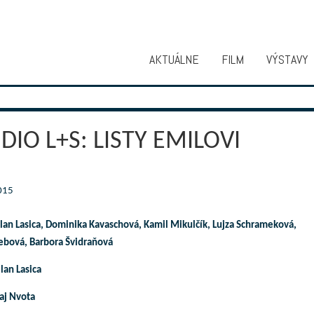
AKTUÁLNE
FILM
VÝSTAVY
DIO L+S: LISTY EMILOVI
ilan Lasica, Dominika Kavaschová, Kamil Mikulčík, Lujza Schrameková,
ebová, Barbora Švidraňová
lan Lasica
raj Nvota