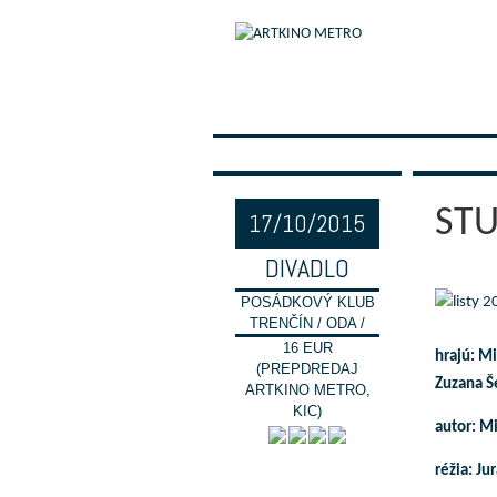
STU
17/10/2015
DIVADLO
POSÁDKOVÝ KLUB
TRENČÍN / ODA /
16 EUR
hrajú: M
(PREPDREDAJ
Zuzana Š
ARTKINO METRO,
KIC)
autor: Mi
réžia: Ju