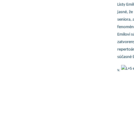
Listy Emi
jasné, že
seniora, 
fenoménov
Emilovi s
zatvorený
repertoá
súčasné š
v.