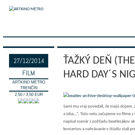
ŤAŽKÝ DEŇ (THE
27/12/2014
FILM
HARD DAY´S NI
ARTKINO METRO
TRENČÍN
2,50 / 3,50 EUR
Sami mu vraj povedali, že majú dojem, že 
a izba…“. Túto vetu začujeme vo filme 
napísal scenár z pohľadu beatlesákov ak
koncertov a nahrávanie v štúdiu stali p