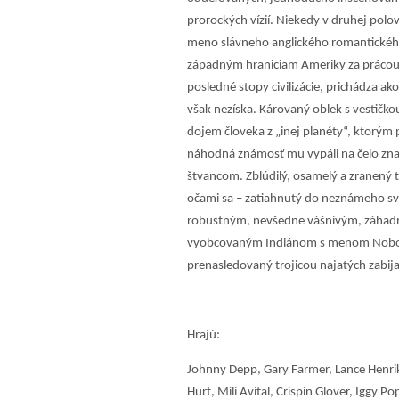
prorockých vízií. Niekedy v druhej polovi
meno slávneho anglického romantického 
západným hraniciam Ameriky za prácou. 
posledné stopy civilizácie, prichádza a
však nezíska. Károvaný oblek s vestičko
dojem človeka z „inej planéty“, ktorým
náhodná známosť mu vypáli na čelo znam
štvancom. Zblúdilý, osamelý a zranený
očami sa – zatiahnutý do neznámeho sve
robustným, nevšedne vášnivým, záhadný
vyobcovaným Indiánom s menom Nobody 
prenasledovaný trojicou najatých zabij
Hrajú:
Johnny Depp, Gary Farmer, Lance Henrik
Hurt, Mili Avital, Crispin Glover, Iggy P