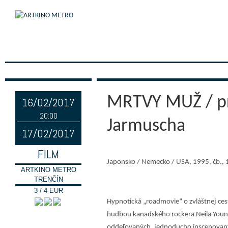
MRTVY MUŽ / pr
16/02/2017
20:00
Jarmuscha
17/02/2017
FILM
Japonsko / Nemecko / USA, 1995, čb., 1
ARTKINO METRO
TRENČÍN
3 / 4 EUR
Hypnotická „roadmovie“ o zvláštnej ce
hudbou kanadského rockera Neila Youn
oddeľovaných, jednoducho inscenovanýc