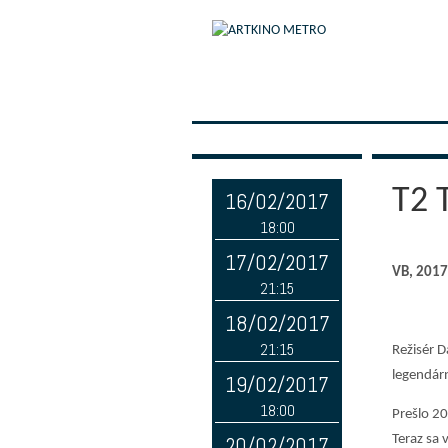
T2 
16/02/2017
18:00
17/02/2017
VB, 2017,
21:15
18/02/2017
21:15
Režisér D
legendárn
19/02/2017
18:00
Prešlo 20
20/02/2017
Teraz sa 