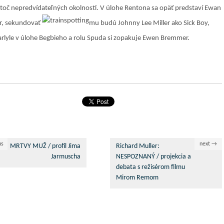
otoč nepredvídateľných okolností. V úlohe Rentona sa opäť predstaví Ewan
, sekundovať
mu budú Johnny Lee Miller ako Sick Boy,
rlyle v úlohe Begbieho a rolu Spuda si zopakuje Ewen Bremmer.
us
next →
MRTVY MUŽ / profil Jima
Richard Muller:
Jarmuscha
NESPOZNANÝ / projekcia a
debata s režisérom filmu
Mirom Remom