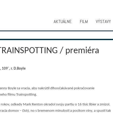
AKTUÁLNE
FILM
VÝSTAVY
TRAINSPOTTING / premiéra
 109´, r. D.Boyle
anny Boyle sa vracia, aby nakrútil dlhoočakávané pokračovanie
eho filmu Trainspotting.
 rokov, odkedy Mark Renton okradol svoju partiu o 16 tisíc libier a zmizol.
vracia domov – čistý, no s bremenom minulosti a pocitom viny, a spustí tak