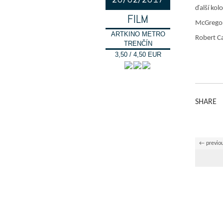
ďalší kol
FILM
McGregor
ARTKINO METRO
Robert Ca
TRENČÍN
3,50 / 4,50 EUR
SHARE
← previo